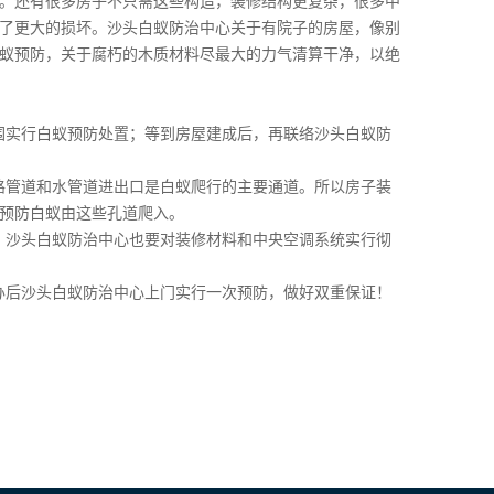
。还有很多房子不只需这些构造，装修结构更复杂，很多中
了更大的损坏。沙头白蚁防治中心关于有院子的房屋，像别
蚁预防，关于腐朽的木质材料尽最大的力气清算干净，以绝
围实行白蚁预防处置；等到房屋建成后，再联络沙头白蚁防
路管道和水管道进出口是
白蚁爬行
的主要通道。所以房子装
预防白蚁由这些孔道爬入。
，沙头白蚁防治中心也要对装修材料和中央空调系统实行彻
办后沙头白蚁防治中心上门实行一次预防，做好双重保证！