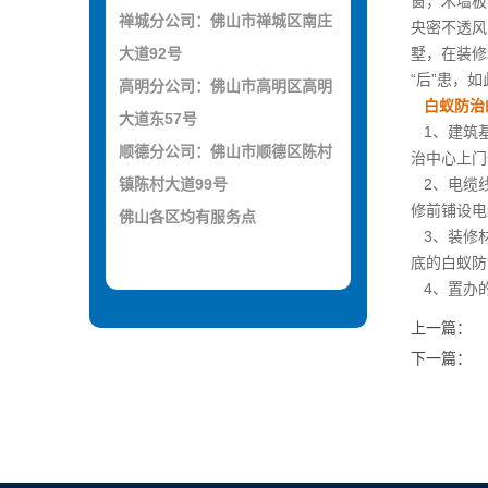
窗，木墙板
禅城分公司：佛山市禅城区南庄
央密不透风
大道92号
墅，在装修
“后”患，
高明分公司：佛山市高明区高明
白蚁防治
大道东57号
1、建筑基
顺德分公司：佛山市顺德区陈村
治中心上门
镇陈村大道99号
2、电缆线
修前铺设电
佛山各区均有服务点
3、装修材
底的白蚁防
4、置办
上一篇：
下一篇：