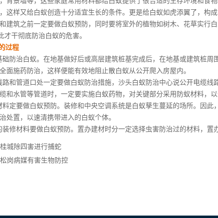
，背景墙等，这些家庭常用材料都给白蚁提供了很合适的生存环境和食物
，这样又给白蚁创造十分适宜生长的条件。更是给白蚁如虎添翼了，构成
和建筑之前一定要做白蚁预防，同时要将室外的植物如
树木、花草
实行白
如此才干彻底防治白蚁的危害。
的过程
础防治白蚁。在地基做好后或高层建筑桩基完成后，在地基或建筑桩周
全面施药防治，这样便能有效地阻止散白蚁从公开爬入房屋内。
路和管道口处一定要做白蚁防治措施，沙头白蚁防治中心说公开电缆线
缆和水管等管道时，一定要实施白蚁药物，对关键部分采用防蚁材料，以
料定要做白蚁预防。装修和中央空调系统是白蚁孳生蔓延的场所。因此
治处置，以速清携带进入的白蚁个体。
的装修材料要做
白蚁预防
。置办建材时分一定选择虫害防治过的材料，置
桂城除四害进行捕蛇
松岗病媒有害生物防控