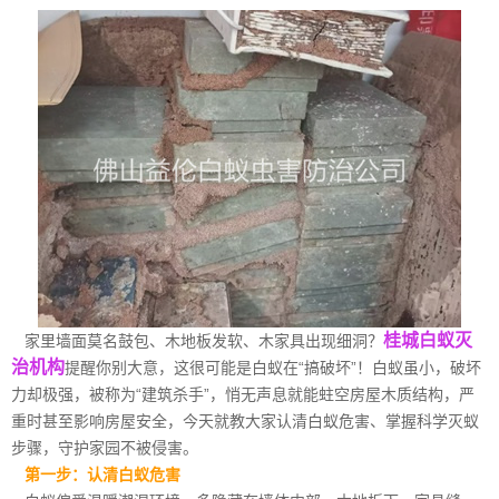
桂城白蚁灭
家里墙面莫名鼓包、木地板发软、木家具出现细洞？
治机构
提醒你别大意，这很可能是白蚁在“搞破坏”！白蚁虽小，破坏
力却极强，被称为“建筑杀手”，悄无声息就能蛀空房屋木质结构，严
重时甚至影响房屋安全，今天就教大家认清白蚁危害、掌握科学灭蚁
步骤，守护家园不被侵害。
第一步：认清白蚁危害