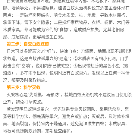
白蚁偏爱温暖潮湿环境，多隐藏在墙体内部、木地板下、家具缝
隙、墙角等处，不易被察觉。桂城白蚁灭治机构说其危害主要体现在
两点：一是破坏
房屋结构
，啃食木质梁、柱、地板，导致木材腐朽、
承重下降，留下安全隐患；二是损坏家居物品，衣柜、橱柜、木门等
木质家具，都可能成为它们的“食物”，造成财产损失。尤其老旧房
屋、底层房屋，更容易滋生白蚁。
第二步：自查白蚁踪迹
日常可以多留意这3个细节，快速自查：①墙面、地面出现不规则泥
状蚁道，这是白蚁往返巢穴的“通道”；②木质表面有细小孔洞，用手
敲击会有“空响”，说明内部已被蛀空；③出现带翅膀的黑色小虫（繁
殖蚁），多在雨季出现，说明附近有白蚁巢穴。发现以上任何一种情
况，都要及时采取措施。
第三步：科学灭蚁
灭蚁核心是“先除巢、再预防”，桂城白蚁灭治机构不建议盲目使用
杀
虫剂
，避免打草惊蛇。
若发现明显蚁道或巢穴，优先联系专业灭蚁团队，采用诱杀剂、熏
蒸等科学方法，彻底清除巢穴，避免白蚁扩散；灭蚁后，及时修补墙
面、地面裂缝，保持室内干燥通风，避免潮湿滋生白蚁；木质家具、
地板可涂抹防蚁药剂，定期检查维护。