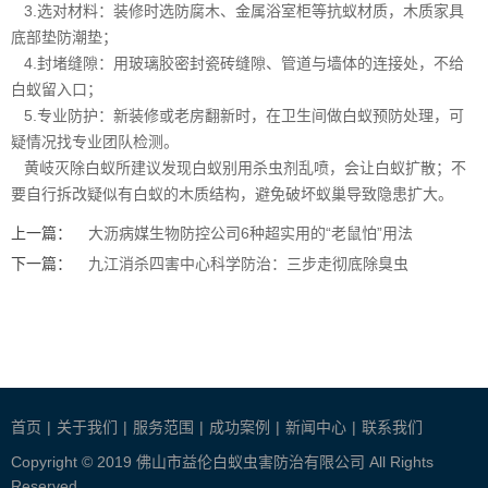
3.选对材料：装修时选防腐木、金属浴室柜等
抗蚁材质
，木质家具
底部垫防潮垫；
4.封堵缝隙：用玻璃胶密封瓷砖缝隙、管道与墙体的连接处，不给
白蚁留入口；
5.专业防护：新装修或老房翻新时，在卫生间做白蚁预防处理，可
疑情况找
专业团队
检测。
黄岐灭除白蚁所建议发现白蚁别用杀虫剂乱喷，会让白蚁扩散；不
要自行拆改疑似有白蚁的木质结构，避免破坏蚁巢导致隐患扩大。
上一篇：
大沥病媒生物防控公司6种超实用的“老鼠怕”用法
下一篇：
九江消杀四害中心科学防治：三步走彻底除臭虫
首页
|
关于我们
|
服务范围
|
成功案例
|
新闻中心
|
联系我们
Copyright © 2019 佛山市益伦白蚁虫害防治有限公司 All Rights
Reserved