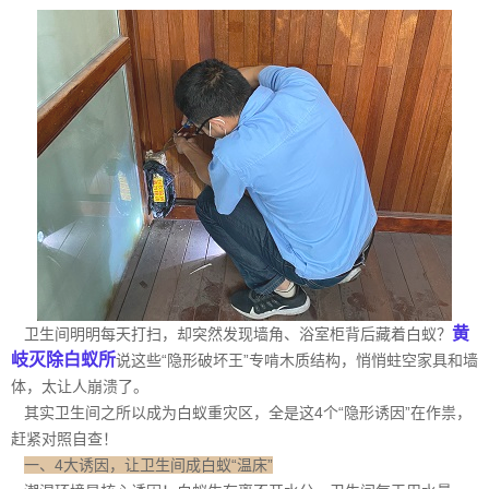
黄
卫生间明明每天打扫，却突然发现墙角、浴室柜背后藏着白蚁？
岐灭除白蚁所
说这些“隐形破坏王”专啃木质结构，悄悄蛀空家具和墙
体，太让人崩溃了。
其实卫生间之所以成为白蚁重灾区，全是这4个“隐形诱因”在作祟，
赶紧对照自查！
一、4大诱因，让卫生间成白蚁“温床”