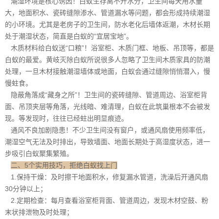
潮湿环境是核心诱因！白蚁生存离不开水分，卫生间每天用水量
大，地面积水、瓷砖缝隙渗水、管道漏水等问题，都会形成
持续潮湿
的小环境。尤其是老房子的卫生间，防水老化后墙体返潮，木材长期
处于潮湿状态，简直是白蚁的“宜居宝地”。
木质材料给白蚁送“口粮”！浴室柜、木质门框、地板、吊顶等，都是
白蚁的最爱。黄岐灭除白蚁所说很多人忽略了卫生间木质家具的防潮
处理，一旦木材接触潮湿墙体或地面，白蚁会通过缝隙悄悄潜入，慢
慢蛀食。
隐蔽角落成“藏身之所”！卫生间的瓷砖缝隙、管道周边、浴室柜背
面、吊顶夹层等角落，光线暗、难清理，白蚁在此筑巢根本不会被发
现。等发现时，往往已经蛀出明显痕迹。
通风不良加剧隐患！不少卫生间没有窗户，或通风扇使用频率低，
潮湿空气无法及时排出，导致墙面、地面长期处于高湿度状态，进一
步吸引白蚁聚集繁殖。
二、5个实用技巧，拒绝白蚁找上门
1.保持干燥：及时擦干地面积水，修复漏水管道，洗澡后开通风扇
30分钟以上；
2.定期检查：每月查看浴室柜背面、管道周边，发现木材空鼓、粉
末状排泄物及时处理；