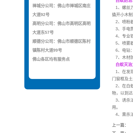
白蚁防治
禅城分公司：佛山市禅城区南庄
1、螺丝刀
大道92号
撬开小木制
2、喷粉器
高明分公司：佛山市高明区高明
3、手电
大道东57号
4、专业
顺德分公司：佛山市顺德区陈村
5、喷雾器
镇陈村大道99号
6、电钻
7、木材防
佛山各区均有服务点
白蚁灭治
1、在发现
门窗框及土
2、在白蚁
物，以到达
3、诱杀法
用。
4、熏杀法
上一篇：