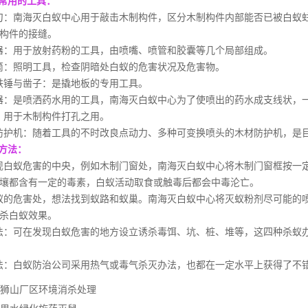
常用的工具：
：南海灭白蚁中心用于敲击木制构件，区分木制构件内部能否已被白蚁
构件的接缝。
：用于放射药粉的工具，由喷嘴、喷管和胶囊等几个局部组成。
筒：照明工具，检查阴暗处白蚁的
危害状况
及危害物。
铁锤与凿子：是撬地板的专用工具。
：是喷洒药水用的工具，南海灭白蚁中心为了使喷出的药水成支线状，
：用于木制构件打孔之用。
护机：随着工具的不时改良点动力、多种可变换喷头的木材防护机，是
方法：
白蚁危害的中央，例如木制门窗处，南海灭白蚁中心将木制门窗框按一
壤都含有一定的毒素，
白蚁活动
取食或触毒后都会中毒沦亡。
的危害处，想法找到蚁路和蚁巢。南海灭白蚁中心将灭蚁粉剂尽可能的
杀白蚁效果。
：可在发现白蚁危害的地方设立诱杀毒饵、坑、桩、堆等，这四种杀蚁
：白蚁防治公司采用热气或毒气杀灭办法，也都在一定水平上获得了不
狮山厂区环境消杀处理