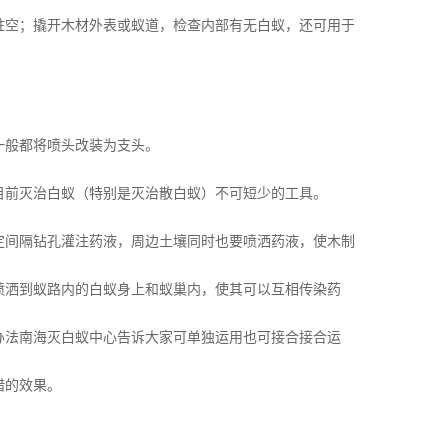
蛀空；撬开木材外表或蚁道，检查内部有无白蚁，还可用于
一般都将喷头改装为支头。
目前灭治白蚁（特别是灭治散白蚁）不可短少的工具。
定间隔钻孔灌注药液，周边土壤同时也要喷洒药液，使木制
喷洒到蚁路内的白蚁身上和蚁巢内，使其可以互相传染药
办法南海灭白蚁中心告诉大家可单独运用也可接合接合运
错的效果。