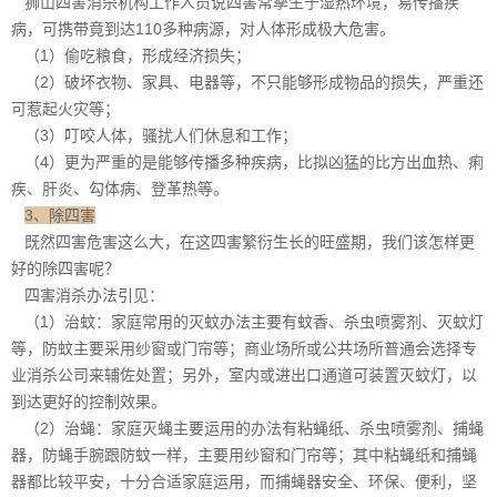
狮山四害消杀机构工作人员说四害常孳生于湿热环境，易传播疾
病，可携带竟到达110
多种病源
，对人体形成极大危害。
（1）偷吃粮食，形成经济损失；
（2）破坏衣物、家具、电器等，不只能够形成物品的损失，严重还
可惹起火灾等；
（3）叮咬人体，骚扰人们休息和工作；
（4）更为严重的是能够传播多种疾病，比拟凶猛的比方出血热、痢
疾、肝炎、勾体病、登革热等。
3、除四害
既然四害危害这么大，在这四害繁衍生长的旺盛期，我们该怎样更
好的除四害呢？
四害消杀办法引见：
（1）治蚊：家庭常用的灭蚊办法主要有蚊香、杀虫喷雾剂、灭蚊灯
等，防蚊主要采用纱窗或门帘等；商业场所或公共场所普通会选择专
业消杀公司来辅佐处置；另外，室内或进出口通道可装置灭蚊灯，以
到达更好的
控制效果
。
（2）治蝇：家庭灭蝇主要运用的办法有粘蝇纸、杀虫喷雾剂、捕蝇
器，防蝇手腕跟防蚊一样，主要用纱窗和门帘等；其中粘蝇纸和捕蝇
器都比较平安，十分合适家庭运用，而捕蝇器安全、环保、便利，坚