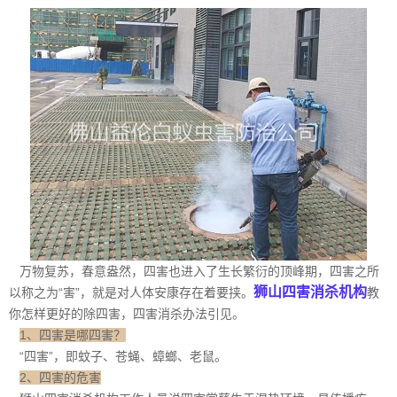
万物复苏，春意盎然，四害也进入了生长繁衍的顶峰期，四害之所
狮山四害消杀机构
以称之为“害”，就是对人体安康存在着要挟。
教
你怎样更好的除四害，四害消杀办法引见。
1、四害是哪四害？
“四害”，即蚊子、苍蝇、蟑螂、老鼠。
2、四害的危害