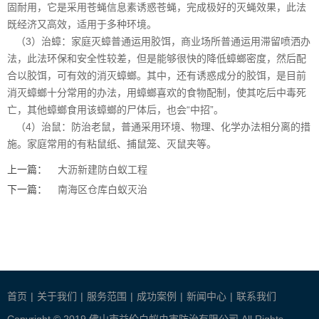
固耐用，它是采用苍蝇信息素诱惑苍蝇，完成极好的灭蝇效果，此法
既经济又高效，适用于多种环境。
（3）治蟑：家庭灭蟑普通运用胶饵，商业场所普通运用滞留
喷洒办
法
，此法环保和安全性较差，但是能够很快的降低蟑螂密度，然后配
合以胶饵，可有效的消灭蟑螂。其中，还有诱惑成分的胶饵，是目前
消灭蟑螂十分常用的办法，用蟑螂喜欢的食物配制，使其吃后中毒死
亡，其他蟑螂食用该蟑螂的尸体后，也会“中招”。
（4）治鼠：防治老鼠，普通采用环境、物理、化学办法相分离的措
施。家庭常用的有粘鼠纸、捕鼠笼、灭鼠夹等。
上一篇：
大沥新建防白蚁工程
下一篇：
南海区仓库白蚁灭治
首页
|
关于我们
|
服务范围
|
成功案例
|
新闻中心
|
联系我们
Copyright © 2019 佛山市益伦白蚁虫害防治有限公司 All Rights