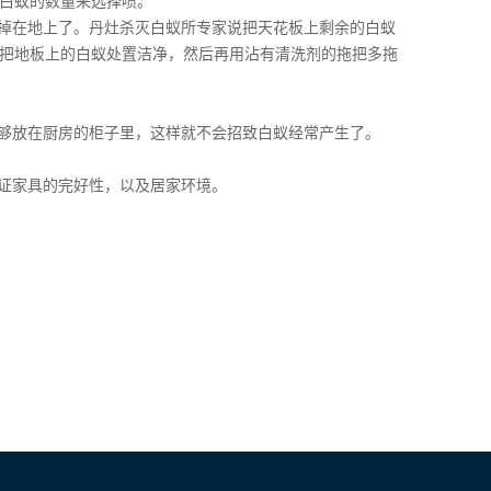
白蚁的数量来选择喷。
掉在地上了。丹灶杀灭白蚁所专家说把天花板上剩余的白蚁
把地板上的白蚁处置洁净，然后再用沾有清洗剂的拖把多拖
够放在厨房的柜子里，这样就不会招致白蚁经常产生了。
证家具的完好性，以及居家环境。