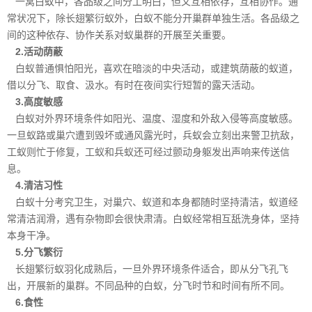
一窝白蚁中，各品级之间分工明白，但又互相依存，互相协作。通
常状况下，除长翅繁衍蚁外，白蚁不能分开巢群单独生活。各品级之
间的这种依存、协作关系对
蚁巢
群的开展至关重要。
2.活动荫蔽
白蚁普通惧怕阳光，喜欢在暗淡的中央活动，或建筑荫蔽的蚁道，
借以分飞、取食、汲水。有时在夜间实行短暂的露天活动。
3.高度敏感
白蚁对外界环境条件如阳光、
温度、湿度
和外敌入侵等高度敏感。
一旦蚁路或巢穴遭到毁坏或通风露光时，兵蚁会立刻出来警卫抗敌，
工蚁则忙于修复，工蚁和兵蚁还可经过颤动身躯发出声响来传送信
息。
4.清洁习性
白蚁十分考究卫生，对巢穴、蚁道和本身都随时坚持清洁，蚁道经
常清洁润滑，遇有杂物即会很快肃清。白蚁经常相互舐洗身体，坚持
本身干净。
5.分飞繁衍
长翅繁衍蚁羽化成熟后，一旦外界环境条件适合，即从分飞孔飞
出，开展新的巢群。不同品种的白蚁，分飞时节和时间有所不同。
6.食性