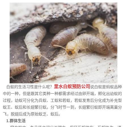
里水白蚁预防公司
白蚁的生活习性是什么呢？
说白蚁是蚂蚁品种
中的一种，但是跟其它类种一种都需求经过由卵开端，孵化出幼蚁的
过程，幼蚁可分化为兵蚁、工蚁和若蚁，若蚁发育后分化成为补充型
蚁王、蚁后和长翅繁衍蚁。分飞时节一到，长翅繁衍蚁即开端离巢分
飞，脱翅后成为原始蚁乏、蚁后。
1.群体生活